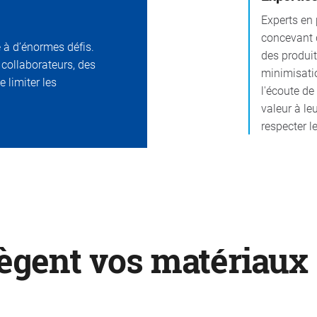
Experts en 
concevant d
e à d’énormes défis.
des produi
 collaborateurs, des
minimisatio
 limiter les
l'écoute de
valeur à le
respecter l
ègent vos matériaux