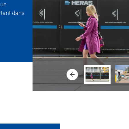
que
rtant dans