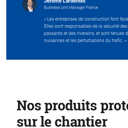
Jérôme Lardenois
Business Unit Manager France
« Les entreprises de construction font fac
Elles sont responsables de la sécurité des
passants et des riverains, et sont tenues de
nuisances et les perturbations du trafic. »
Nos produits prot
sur le chantier