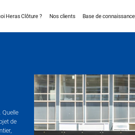
oi Heras Clôture ?
Nos clients
Base de connaissanc
 Quelle
ojet de
tier,