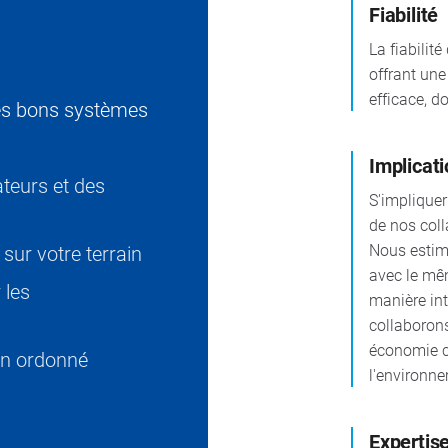
Fiabilité
La fiabilit
offrant une
efficace, d
 les bons systèmes
Implicat
ateurs et des
S'impliquer
de nos col
Nous estimo
sur votre terrain
avec le mê
 les
manière int
collaborons
économie ci
ien ordonné
l'environn
Expertis