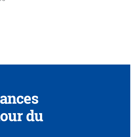
sances
tour du