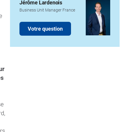
Jérôme Lardenois
Business Unit Manager France
e
Votre question
ur
es
se
d,
s
rs