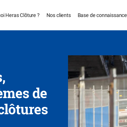
oi Heras Clôture ?
Nos clients
Base de connaissanc
,
tèmes de
clôtures