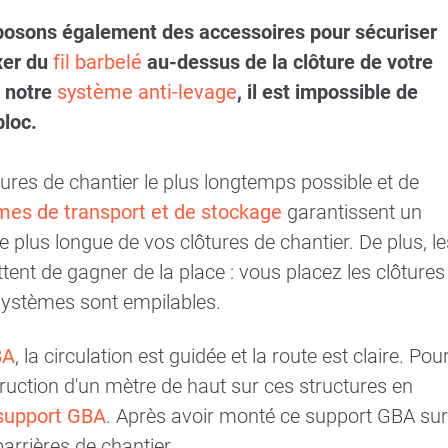
oposons également des accessoires pour sécuriser
xer du
fil barbelé
au-dessus de la clôture de votre
c notre
système anti-levage
, il est impossible de
bloc.
tures de chantier le plus longtemps possible et de
mes de transport et de stockage
garantissent un
plus longue de vos clôtures de chantier. De plus, le
ent de gagner de la place : vous placez les clôtures
 systèmes sont empilables.
BA
, la circulation est guidée et la route est claire. Pou
truction d'un mètre de haut sur ces structures en
support GBA
. Après avoir monté ce support GBA sur
barrières de chantier.