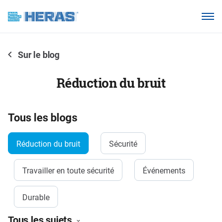
Produits
Pourquoi Heras Clôture ?
Sur le blog
Nos clients
Réduction du bruit
Base de connaissances
À propos de nous
Tous les blogs
Réduction du bruit
Sécurité
Espace Distributeur
Travailler en toute sécurité
Événements
Durable
Tous les sujets