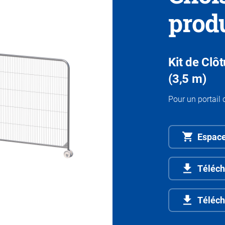
prod
Kit de Clô
(3,5 m)
Pour un portail
Espace
Téléch
Téléch