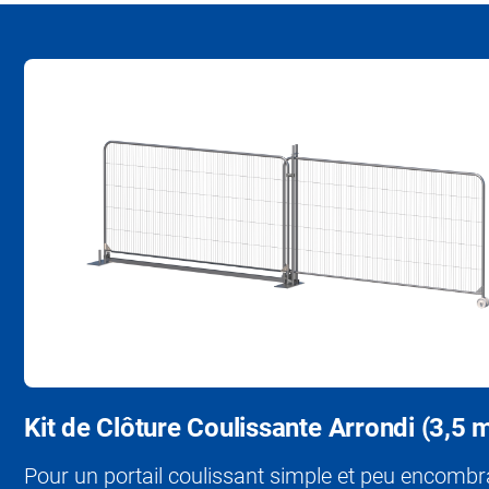
Kit de Clôture Coulissante Arrondi (3,5 
Pour un portail coulissant simple et peu encombr