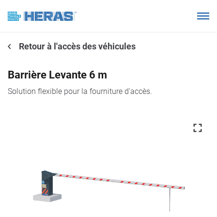
Produits
Retour à l'accès des véhicules
Pourquoi Heras Clôture ?
Nos clients
Barrière Levante 6 m
Base de connaissances
Solution flexible pour la fourniture d'accès.
À propos de nous
Espace Distributeur