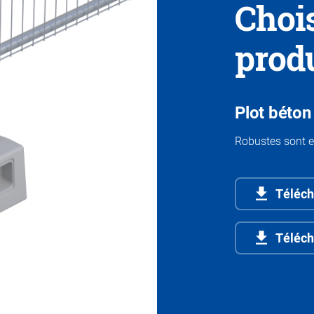
Choi
prod
Plot béton
Robustes sont 
Téléch
Téléch